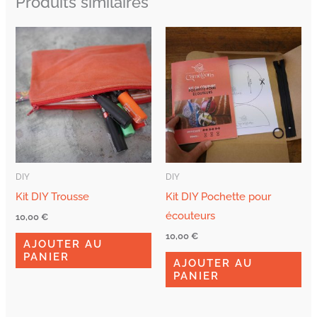
Produits similaires
DIY
DIY
Kit DIY Trousse
Kit DIY Pochette pour
écouteurs
10,00
€
10,00
€
AJOUTER AU
PANIER
AJOUTER AU
PANIER